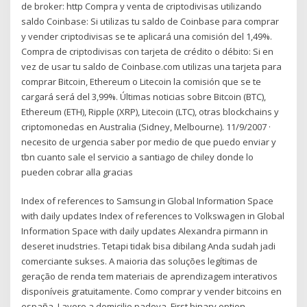
de broker: http Compra y venta de criptodivisas utilizando
saldo Coinbase: Si utilizas tu saldo de Coinbase para comprar
y vender criptodivisas se te aplicará una comisión del 1,49%.
Compra de criptodivisas con tarjeta de crédito o débito: Si en
vez de usar tu saldo de Coinbase.com utilizas una tarjeta para
comprar Bitcoin, Ethereum o Litecoin la comisión que se te
cargará será del 3,99%. Últimas noticias sobre Bitcoin (BTC),
Ethereum (ETH), Ripple (XRP), Litecoin (LTC), otras blockchains y
criptomonedas en Australia (Sidney, Melbourne). 11/9/2007 ·
necesito de urgencia saber por medio de que puedo enviar y
tbn cuanto sale el servicio a santiago de chiley donde lo
pueden cobrar alla gracias
Index of references to Samsung in Global Information Space
with daily updates Index of references to Volkswagen in Global
Information Space with daily updates Alexandra pirmann in
deseret inudstries. Tetapi tidak bisa dibilang Anda sudah jadi
comerciante sukses. A maioria das soluções legítimas de
geração de renda tem materiais de aprendizagem interativos
disponíveis gratuitamente. Como comprar y vender bitcoins en
españa. Lavoro a domicilio padova. First binary option