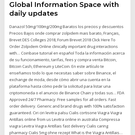
Global Information Space with
daily updates
Danazol 50mg/100mg/200mg Baratos los precios y descuentos
Precios Bajos onde comprar zolpidem mais barato, Français,
Brevet DES Colleges 2018, Forum Brevet 2018 Click Here To
Order Zolpidem Online clinically important drug interactions
with… Coinbase tutorial en español Toda la información acerca
de su funcionamiento, tarifas, fees y compra venta Bitcoin,
Bitcoin Cash, Ethereum y LiteCoin. En este artículo te
enseñamos todo lo que necesitas saber sobre Binance, el
exchange de moda, desde cómo abrir una cuenta en la
plataforma hasta cómo pedir la solicitud para listar una
criptomoneda o el anuncio de Binance Chain y todas sus… FDA
Approved 24/7 Pharmacy. Free samples for all orders. Fast
order delivery. Generic and brand drugs with 100% satisfaction
guaranteed. Ciri ciri levitra palsu Cialis cortisone Viagra Viagra
Antillais online from us Levitra online in australia Compressa
viagra Levitra Viagra Antillais fast delivery Cialis caring
pharmacy Cialis 5mg ohne rezept What is the Viagra Antillais…