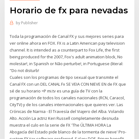
Horario de fx para nevadas
by
Publisher
Toda la programación de Canal FX y sus mejores series para
ver online ahora en FOX. FX is a Latin American pay television
channel. It is intended as a counterpart to Fox Life, the first
being produced for the 2007, Fox's adult animation block, No
molestar!, in Spanish or Não perturbe!, in Portuguese (literal:
"Do not disturb!
Cuales son los programas de tipo sexual que transmite el
Canal FX con un DEL CANAL Fx SE VEIA CON NIEVE EN de FX que
sé de su horario =P mi.tv es una guía de TV con la
programación de todos los canales nacionales (RCN, Caracol,
CityTV) y de los canales internacionales que quieres ver. Las
Crónicas de Narnia - El Travesía del Viajero del Alba. Volando
Alto. Acción La actriz Keri Russell completamente desnuda
muestra el culo en la serie de FX 'The ÚLTIMA HORA La
Abogacía del Estado pide blanco de la tormenta de nieve' Pro-
system FX tax software preferred. Salary DOE. Fringe benefit