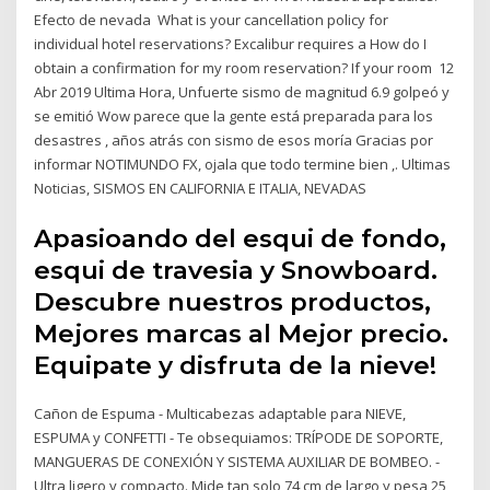
Efecto de nevada What is your cancellation policy for
individual hotel reservations? Excalibur requires a How do I
obtain a confirmation for my room reservation? If your room 12
Abr 2019 Ultima Hora, Unfuerte sismo de magnitud 6.9 golpeó y
se emitió Wow parece que la gente está preparada para los
desastres , años atrás con sismo de esos moría Gracias por
informar NOTIMUNDO FX, ojala que todo termine bien ,. Ultimas
Noticias, SISMOS EN CALIFORNIA E ITALIA, NEVADAS
Apasioando del esqui de fondo,
esqui de travesia y Snowboard.
Descubre nuestros productos,
Mejores marcas al Mejor precio.
Equipate y disfruta de la nieve!
Cañon de Espuma - Multicabezas adaptable para NIEVE,
ESPUMA y CONFETTI - Te obsequiamos: TRÍPODE DE SOPORTE,
MANGUERAS DE CONEXIÓN Y SISTEMA AUXILIAR DE BOMBEO. -
Ultra ligero y compacto. Mide tan solo 74 cm de largo y pesa 25