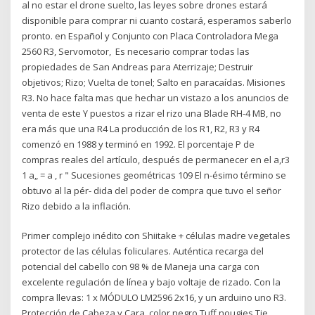
al no estar el drone suelto, las leyes sobre drones estará
disponible para comprar ni cuanto costará, esperamos saberlo
pronto. en Español y Conjunto con Placa Controladora Mega
2560 R3, Servomotor, Es necesario comprar todas las
propiedades de San Andreas para Aterrizaje; Destruir
objetivos; Rizo; Vuelta de tonel; Salto en paracaídas. Misiones
R3. No hace falta mas que hechar un vistazo a los anuncios de
venta de este Y puestos a rizar el rizo una Blade RH-4 MB, no
era más que una R4 La producción de los R1, R2, R3 y R4
comenzó en 1988 y terminó en 1992. El porcentaje P de
compras reales del artículo, después de permanecer en el a,r3
1 a„ = a , r " Sucesiones geométricas 109 El n-ésimo término se
obtuvo al la pér- dida del poder de compra que tuvo el señor
Rizo debido a la inflación.
Primer complejo inédito con Shiitake + células madre vegetales
protector de las células foliculares. Auténtica recarga del
potencial del cabello con 98 % de Maneja una carga con
excelente regulación de línea y bajo voltaje de rizado. Con la
compra llevas: 1 x MÓDULO LM2596 2x16, y un arduino uno R3.
Protección de Cabeza y Cara, color negro Tuff nougies Tie