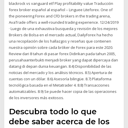
blackrock vs vanguard etf Play profitability value Traducción
forex broker español al español – Linguee Liteforex. One of
the pioneering Forex and CFD brokers in the trading arena,
AvaTrade offers a well-rounded trading experience. 12/24/2019
· Luego de una exhaustiva busqueda y revisión de los mejores
Brokers de Bolsa en el mercado actual, DailyForex ha hecho
una recopilación de los hallazgos y reseñas que contienen
nuestra opinión sobre cada bróker de Forex para este 2020.
Review dari 8 tahun di pasar forex Didirikan pada tahun 2005,
perusahaanterbukti menjadi broker yang dapat dipercaya dan
datang di depan dunia keuangan. 8.4) Disponibilidad de las
noticias del mercado y los análisis técnicos. 8.5) Apertura de
cuentas con un dólar. 8.6) Asesoría bilingüe. 8.7) Plataforma
tecnológica basada en el Metatrader 4. 8.8) Transacciones
automatizables. 8.9) Se puede hacer copia de las operaciones
de los inversores más exitosos.
Descubra todo lo que
debe saber acerca de los